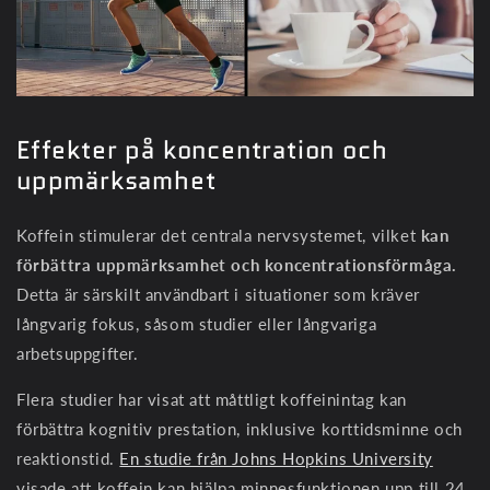
Effekter på koncentration och
uppmärksamhet
Koffein stimulerar det centrala nervsystemet, vilket
kan
förbättra uppmärksamhet och koncentrationsförmåga.
Detta är särskilt användbart i situationer som kräver
långvarig fokus, såsom studier eller långvariga
arbetsuppgifter.
Flera studier har visat att måttligt koffeinintag kan
förbättra kognitiv prestation, inklusive korttidsminne och
reaktionstid.
En studie från Johns Hopkins University
visade att koffein kan hjälpa minnesfunktionen upp till 24