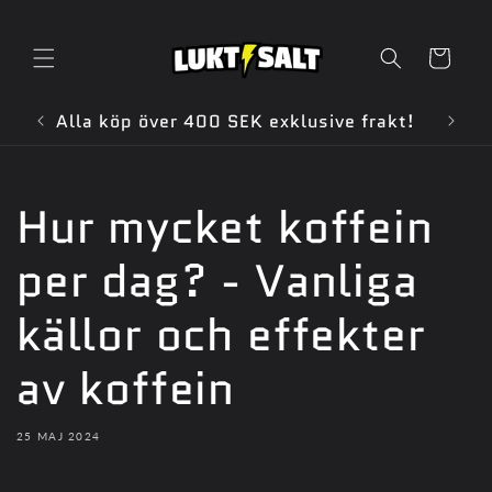
vidare
till
innehåll
Varukorg
Alla köp över 400 SEK exklusive frakt!
Hur mycket koffein
per dag? - Vanliga
källor och effekter
av koffein
25 MAJ 2024