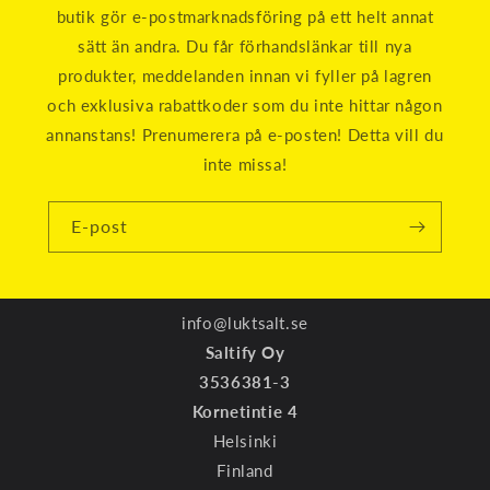
butik gör e-postmarknadsföring på ett helt annat
sätt än andra. Du får förhandslänkar till nya
produkter, meddelanden innan vi fyller på lagren
och exklusiva rabattkoder som du inte hittar någon
annanstans! Prenumerera på e-posten! Detta vill du
inte missa!
E-post
info@luktsalt.se
Saltify Oy
3536381-3
Kornetintie 4
Helsinki
Finland